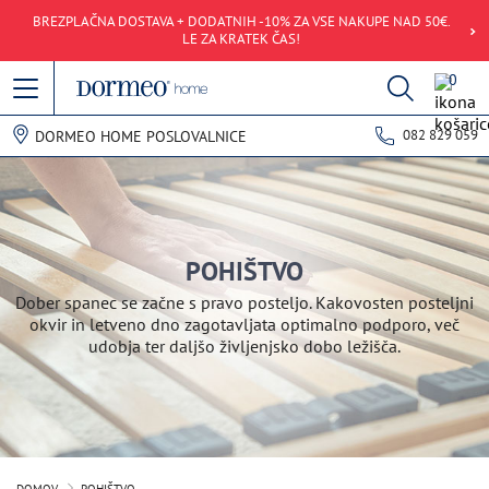
BREZPLAČNA DOSTAVA + DODATNIH -10% ZA VSE NAKUPE NAD 50€.
LE ZA KRATEK ČAS!
0
082 829 059
DORMEO HOME POSLOVALNICE
POHIŠTVO
Dober spanec se začne s pravo posteljo. Kakovosten posteljni
okvir in letveno dno zagotavljata optimalno podporo, več
udobja ter daljšo življenjsko dobo ležišča.