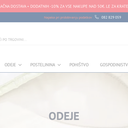
AČNA DOSTAVA + DODATNIH -10% ZA VSE NAKUPE NAD 50€. LE ZA KRATE
082 829 059
Napaka pri pridobivanju podatkov
ODEJE
POSTELJNINA
POHIŠTVO
GOSPODINJST
ODEJE