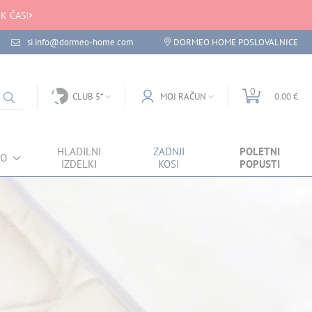
K ČAS!
si.info@dormeo-home.com
DORMEO HOME POSLOVALNICE
0
CLUB 5*
MOJ RAČUN
0.00 €
HLADILNI
ZADNJI
POLETNI
VO
IZDELKI
KOSI
POPUSTI