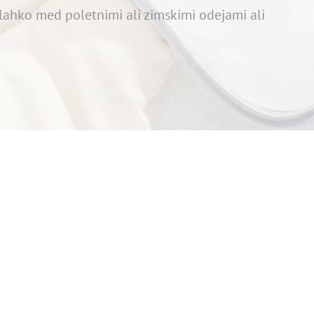
e lahko med poletnimi ali zimskimi odejami ali