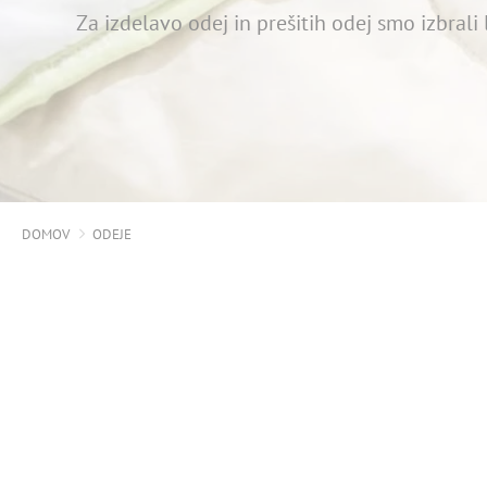
Za izdelavo odej in prešitih odej smo izbrali
DOMOV
ODEJE