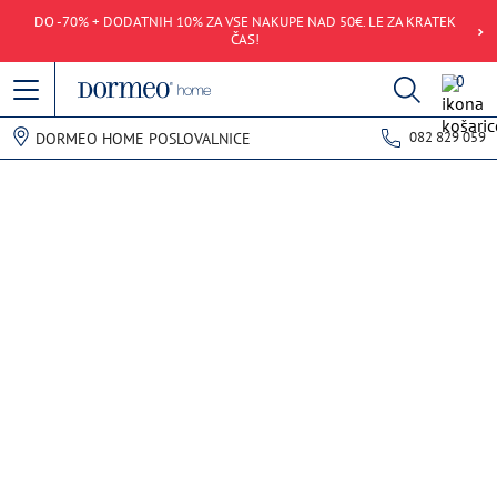
DO -70% + DODATNIH 10% ZA VSE NAKUPE NAD 50€. LE ZA KRATEK
ČAS!
0
082 829 059
DORMEO HOME POSLOVALNICE
Napaka pri pridobivanju podatkov