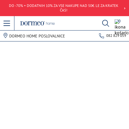
DO -70% + DODATNIH 10% ZA VSE NAKUPE NAD 50€. LE ZA KRATEK
ČAS!
0
082 829 059
DORMEO HOME POSLOVALNICE
Napaka pri pridobivanju podatkov