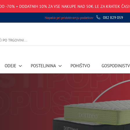
DO -70% + DODATNIH 10% ZA VSE NAKUPE NAD 50€. LE ZA KRATEK ČAS!
082 829 059
Napaka pri pridobivanju podatkov
ODEJE
POSTELJNINA
POHIŠTVO
GOSPODINJST