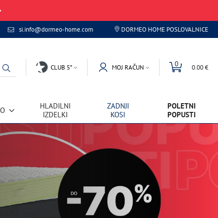
si.info@dormeo-home.com
DORMEO HOME POSLOVALNICE
0
CLUB 5*
MOJ RAČUN
0.00 €
HLADILNI
ZADNJI
POLETNI
VO
IZDELKI
KOSI
POPUSTI