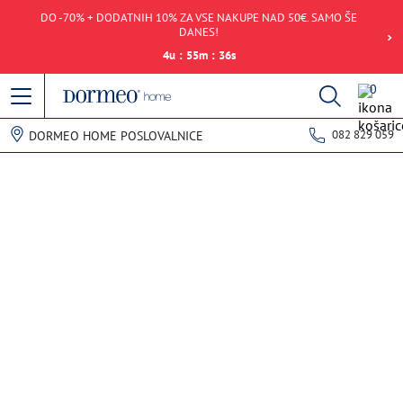
DO -70% + DODATNIH 10% ZA VSE NAKUPE NAD 50€. SAMO ŠE
DANES!
4
u
:
55
m
:
36
s
0
082 829 059
DORMEO HOME POSLOVALNICE
Napaka pri pridobivanju podatkov