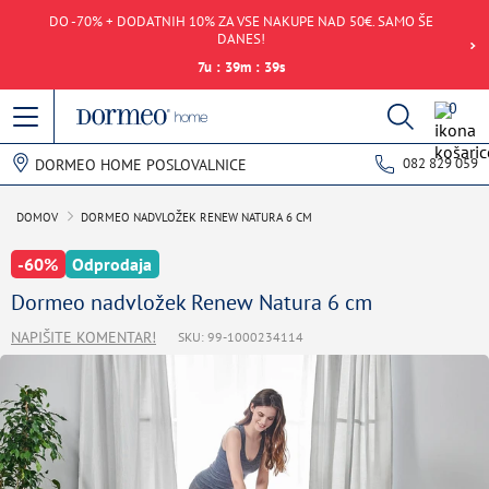
DO -70% + DODATNIH 10% ZA VSE NAKUPE NAD 50€. SAMO ŠE
DANES!
7
u
:
39
m
:
39
s
0
082 829 059
DORMEO HOME POSLOVALNICE
DOMOV
DORMEO NADVLOŽEK RENEW NATURA 6 CM
-60%
Odprodaja
Dormeo nadvložek Renew Natura 6 cm
NAPIŠITE KOMENTAR!
SKU: 99-1000234114