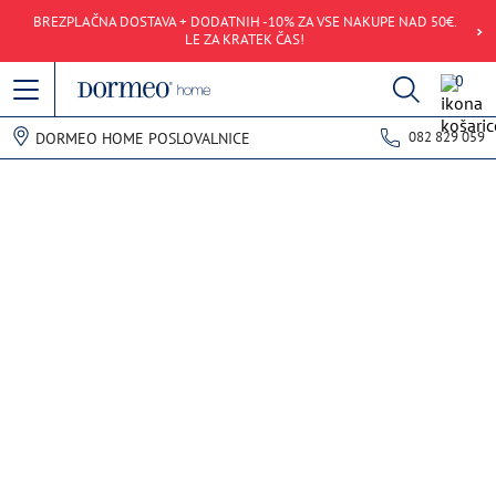
BREZPLAČNA DOSTAVA + DODATNIH -10% ZA VSE NAKUPE NAD 50€.
LE ZA KRATEK ČAS!
0
082 829 059
DORMEO HOME POSLOVALNICE
Napaka pri pridobivanju podatkov