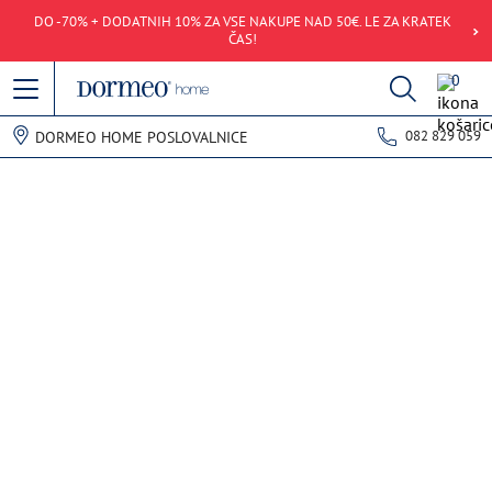
DO -70% + DODATNIH 10% ZA VSE NAKUPE NAD 50€. LE ZA KRATEK
ČAS!
0
082 829 059
DORMEO HOME POSLOVALNICE
Napaka pri pridobivanju podatkov