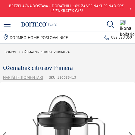
BREZPLAČNA DOSTAVA + DODATNIH -10% ZA VSE NAKUPE NAD 50€.
LE ZA KRATEK ČAS!
0
082 829 059
DORMEO HOME POSLOVALNICE
DOMOV
OŽEMALNIK CITRUSOV PRIMERA
Ožemalnik citrusov Primera
NAPIŠITE KOMENTAR!
SKU: 110083413