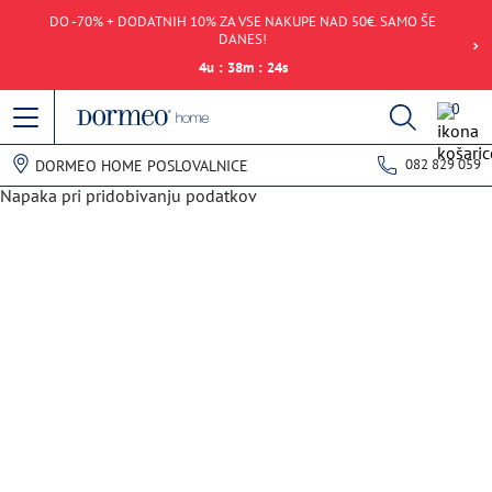
DO -70% + DODATNIH 10% ZA VSE NAKUPE NAD 50€. SAMO ŠE
DANES!
4
u
:
38
m
:
24
s
0
082 829 059
DORMEO HOME POSLOVALNICE
Napaka pri pridobivanju podatkov