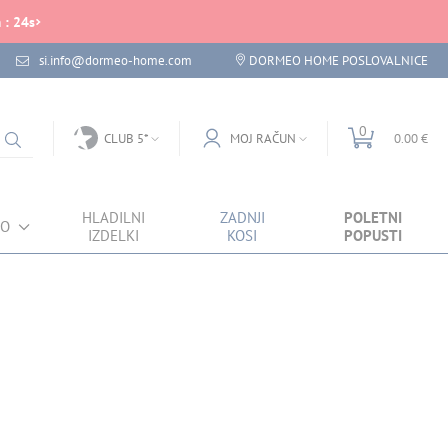
m
:
24
s
si.info@dormeo-home.com
DORMEO HOME POSLOVALNICE
0
CLUB 5*
MOJ RAČUN
0.00 €
HLADILNI
ZADNJI
POLETNI
VO
IZDELKI
KOSI
POPUSTI