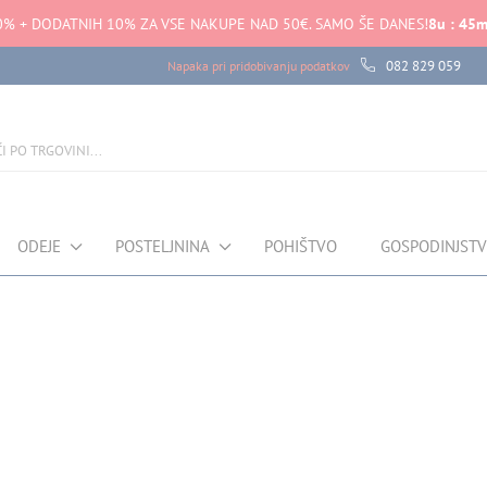
0% + DODATNIH 10% ZA VSE NAKUPE NAD 50€. SAMO ŠE DANES!
8
u
:
45
082 829 059
Napaka pri pridobivanju podatkov
ODEJE
POSTELJNINA
POHIŠTVO
GOSPODINJST