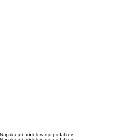
Napaka pri pridobivanju podatkov
Napaka pri pridobivanju podatkov