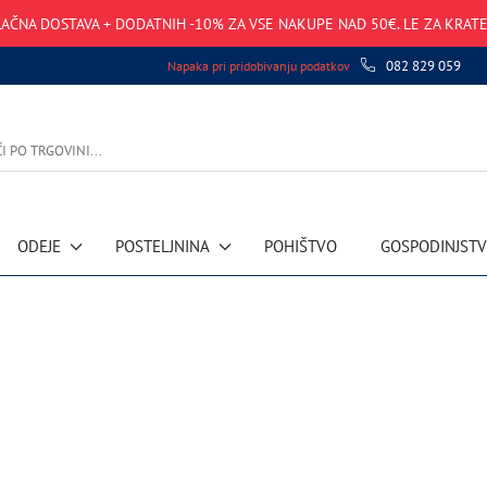
AČNA DOSTAVA + DODATNIH -10% ZA VSE NAKUPE NAD 50€. LE ZA KRATE
082 829 059
Napaka pri pridobivanju podatkov
ODEJE
POSTELJNINA
POHIŠTVO
GOSPODINJST