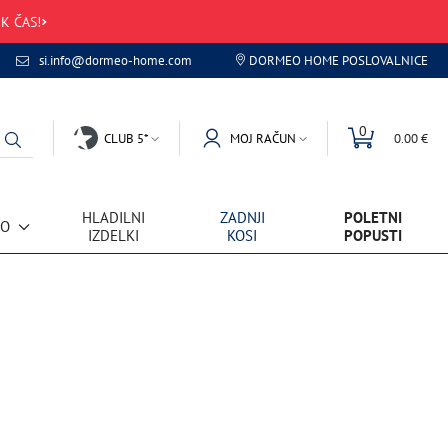
K ČAS!
si.info@dormeo-home.com
DORMEO HOME POSLOVALNICE
0
CLUB 5*
MOJ RAČUN
0.00 €
HLADILNI
ZADNJI
POLETNI
VO
IZDELKI
KOSI
POPUSTI