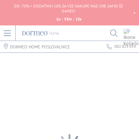
DO -70% + DODATNIH 10% ZA VSE NAKUPE NAD 50€. SAMO ŠE
DANES!
1
u
:
53
m
:
13
s
0
082 829 059
DORMEO HOME POSLOVALNICE