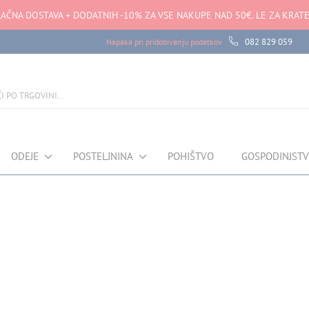
AČNA DOSTAVA + DODATNIH -10% ZA VSE NAKUPE NAD 50€. LE ZA KRATE
082 829 059
Napaka pri pridobivanju podatkov
ODEJE
POSTELJNINA
POHIŠTVO
GOSPODINJST