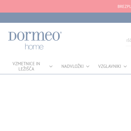
BREZPL
VZMETNICE IN
NADVLOŽKI
VZGLAVNIKI
LEŽIŠČA
Napaka pri pridobivanju podatkov