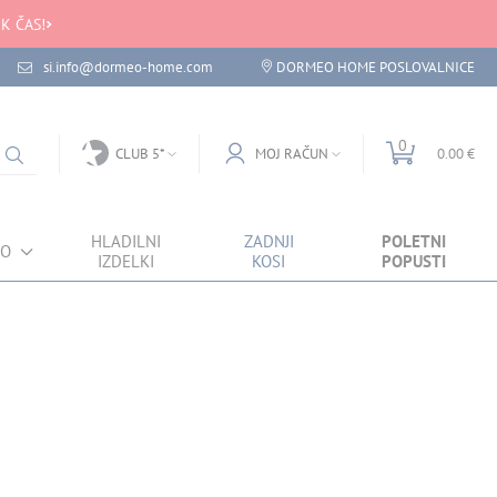
K ČAS!
si.info@dormeo-home.com
DORMEO HOME POSLOVALNICE
0
CLUB 5*
MOJ RAČUN
0.00 €
HLADILNI
ZADNJI
POLETNI
VO
IZDELKI
KOSI
POPUSTI