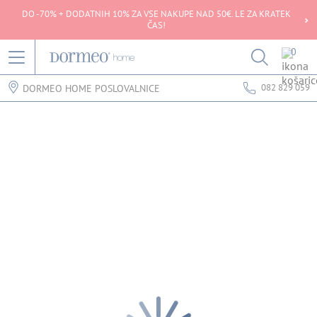
DO -70% + DODATNIH 10% ZA VSE NAKUPE NAD 50€. LE ZA KRATEK
ČAS!
0
082 829 059
DORMEO HOME POSLOVALNICE
Napaka pri pridobivanju podatkov