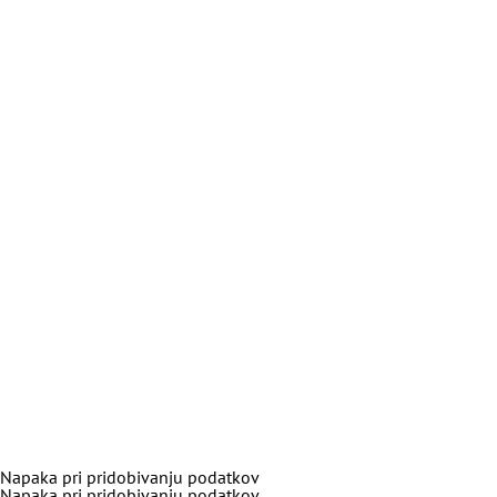
Napaka pri pridobivanju podatkov
Napaka pri pridobivanju podatkov