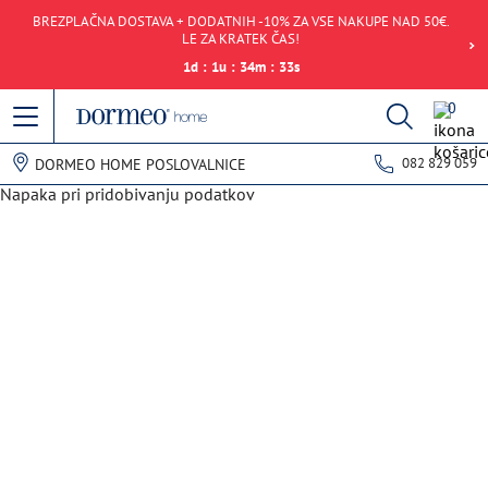
BREZPLAČNA DOSTAVA + DODATNIH -10% ZA VSE NAKUPE NAD 50€.
LE ZA KRATEK ČAS!
1
d
:
1
u
:
34
m
:
33
s
0
082 829 059
DORMEO HOME POSLOVALNICE
Napaka pri pridobivanju podatkov