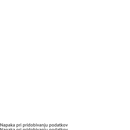
Napaka pri pridobivanju podatkov
Napaka pri pridobivanju podatkov