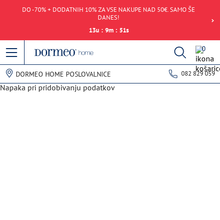
DO -70% + DODATNIH 10% ZA VSE NAKUPE NAD 50€. SAMO ŠE
DANES!
13
u
:
9
m
:
51
s
0
082 829 059
DORMEO HOME POSLOVALNICE
Napaka pri pridobivanju podatkov