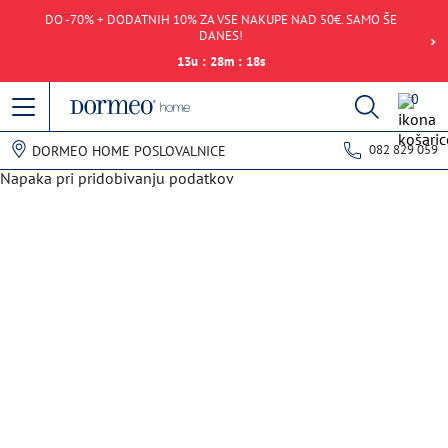
DO -70% + DODATNIH 10% ZA VSE NAKUPE NAD 50€. SAMO ŠE
DANES!
13
u
:
28
m
:
18
s
0
082 829 059
DORMEO HOME POSLOVALNICE
Napaka pri pridobivanju podatkov