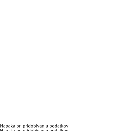
Napaka pri pridobivanju podatkov
Napaka pri pridobivanju podatkov