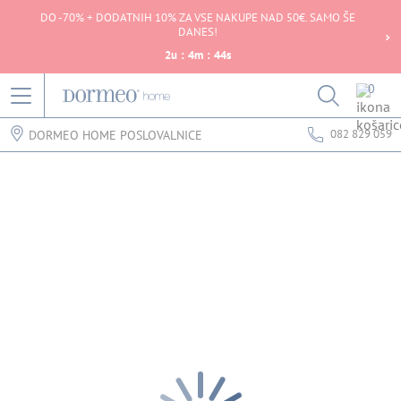
DO -70% + DODATNIH 10% ZA VSE NAKUPE NAD 50€. SAMO ŠE
DANES!
2
u
:
4
m
:
44
s
0
082 829 059
DORMEO HOME POSLOVALNICE