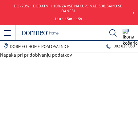
DO -70% + DODATNIH 10% ZA VSE NAKUPE NAD 50€. SAMO ŠE
DANES!
11
u
:
15
m
:
15
s
0
082 829 059
DORMEO HOME POSLOVALNICE
Napaka pri pridobivanju podatkov