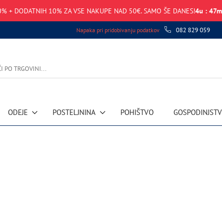
0% + DODATNIH 10% ZA VSE NAKUPE NAD 50€. SAMO ŠE DANES!
4
u
:
47
m
082 829 059
Napaka pri pridobivanju podatkov
ODEJE
POSTELJNINA
POHIŠTVO
GOSPODINJST