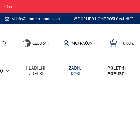
:
12
s
si.info@dormeo-home.com
DORMEO HOME POSLOVALNICE
0
CLUB 5*
MOJ RAČUN
0.00 €
HLADILNI
ZADNJI
POLETNI
VO
IZDELKI
KOSI
POPUSTI