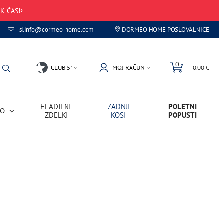
K ČAS!
si.info@dormeo-home.com
DORMEO HOME POSLOVALNICE
0
CLUB 5*
MOJ RAČUN
0.00 €
HLADILNI
ZADNJI
POLETNI
VO
IZDELKI
KOSI
POPUSTI