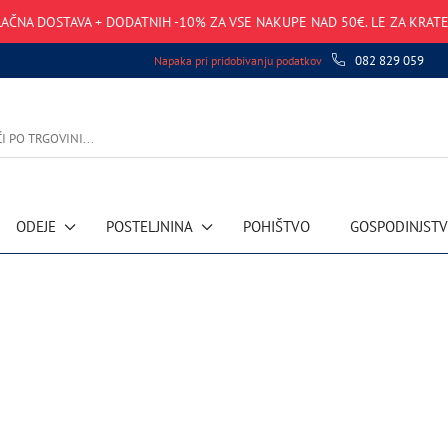
AČNA DOSTAVA + DODATNIH -10% ZA VSE NAKUPE NAD 50€. LE ZA KRATE
082 829 059
Napaka pri pridobivanju podatkov
ODEJE
POSTELJNINA
POHIŠTVO
GOSPODINJST