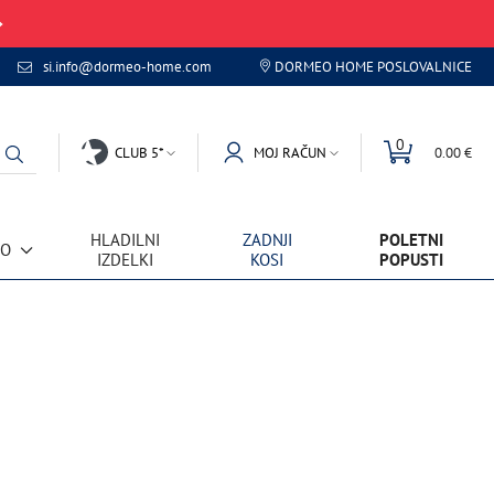
si.info@dormeo-home.com
DORMEO HOME POSLOVALNICE
0
CLUB 5*
MOJ RAČUN
0.00 €
HLADILNI
ZADNJI
POLETNI
VO
IZDELKI
KOSI
POPUSTI