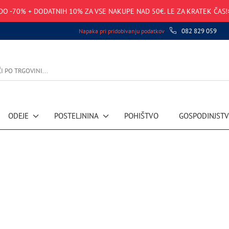
DO -70% + DODATNIH 10% ZA VSE NAKUPE NAD 50€. LE ZA KRATEK ČAS!
082 829 059
Napaka pri pridobivanju podatkov
ODEJE
POSTELJNINA
POHIŠTVO
GOSPODINJST