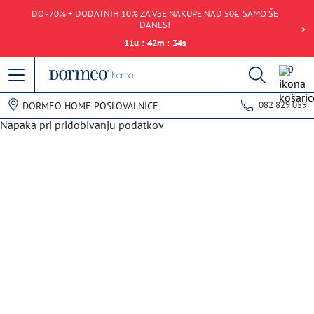
DO -70% + DODATNIH 10% ZA VSE NAKUPE NAD 50€. SAMO ŠE
DANES!
11
u
:
42
m
:
34
s
0
082 829 059
DORMEO HOME POSLOVALNICE
Napaka pri pridobivanju podatkov