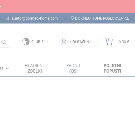
si.info@dormeo-home.com
DORMEO HOME POSLOVALNICE
0
CLUB 5*
MOJ RAČUN
0.00 €
HLADILNI
ZADNJI
POLETNI
VO
IZDELKI
KOSI
POPUSTI