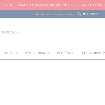
DO -70% + DODATNIH 10% ZA VSE NAKUPE NAD 50€. LE ZA KRATEK ČAS!
082 829 059
Napaka pri pridobivanju podatkov
ODEJE
POSTELJNINA
POHIŠTVO
GOSPODINJST