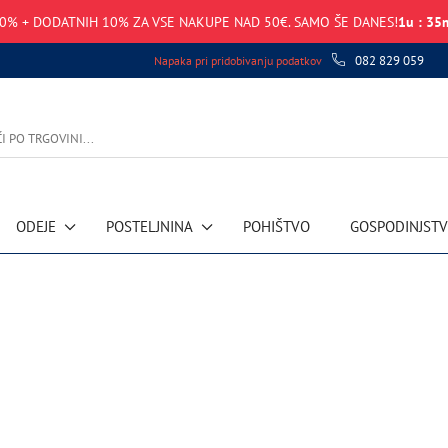
0% + DODATNIH 10% ZA VSE NAKUPE NAD 50€. SAMO ŠE DANES!
1
u
:
35
082 829 059
Napaka pri pridobivanju podatkov
ODEJE
POSTELJNINA
POHIŠTVO
GOSPODINJST