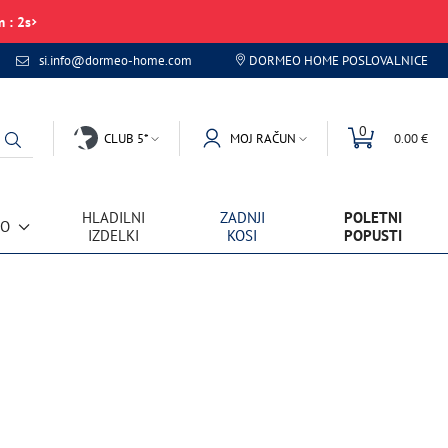
m
:
2
s
si.info@dormeo-home.com
DORMEO HOME POSLOVALNICE
0
CLUB 5*
MOJ RAČUN
0.00 €
HLADILNI
ZADNJI
POLETNI
VO
IZDELKI
KOSI
POPUSTI