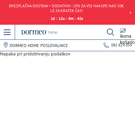
BREZPLAČNA DOSTAVA + DODATNIH -10% ZA VSE NAKUPE NAD 50€.
LE ZA KRATEK ČAS!
1
d
:
12
u
:
0
m
:
42
s
0
082 829 059
DORMEO HOME POSLOVALNICE
Napaka pri pridobivanju podatkov