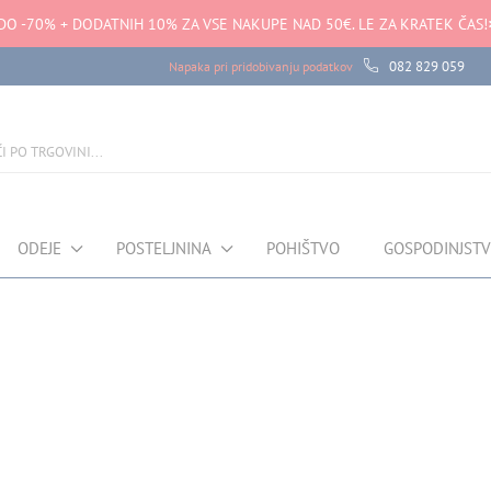
DO -70% + DODATNIH 10% ZA VSE NAKUPE NAD 50€. LE ZA KRATEK ČAS!
082 829 059
Napaka pri pridobivanju podatkov
ODEJE
POSTELJNINA
POHIŠTVO
GOSPODINJST