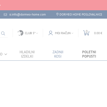
si.info@dormeo-home.com
DORMEO HOME POSLOVALNICE
0
CLUB 5*
MOJ RAČUN
0.00 €
HLADILNI
ZADNJI
POLETNI
VO
IZDELKI
KOSI
POPUSTI