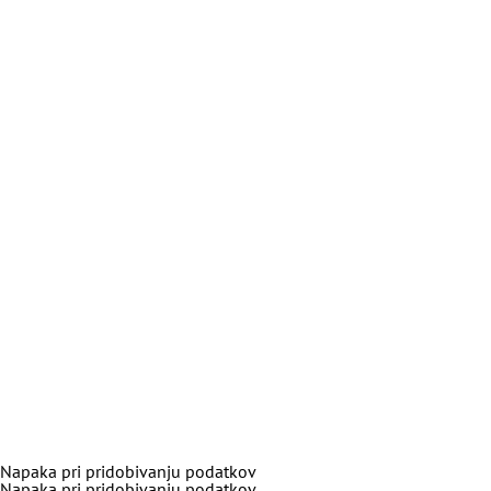
Napaka pri pridobivanju podatkov
Napaka pri pridobivanju podatkov