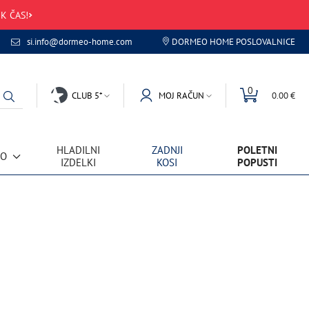
K ČAS!
si.info@dormeo-home.com
DORMEO HOME POSLOVALNICE
0
CLUB 5*
MOJ RAČUN
0.00 €
HLADILNI
ZADNJI
POLETNI
VO
IZDELKI
KOSI
POPUSTI