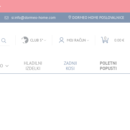
si.info@dormeo-home.com
DORMEO HOME POSLOVALNICE
0
CLUB 5*
MOJ RAČUN
0.00 €
HLADILNI
ZADNJI
POLETNI
VO
IZDELKI
KOSI
POPUSTI