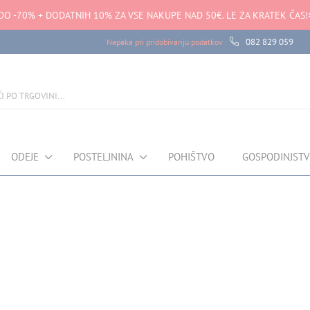
DO -70% + DODATNIH 10% ZA VSE NAKUPE NAD 50€. LE ZA KRATEK ČAS!
082 829 059
Napaka pri pridobivanju podatkov
ODEJE
POSTELJNINA
POHIŠTVO
GOSPODINJST