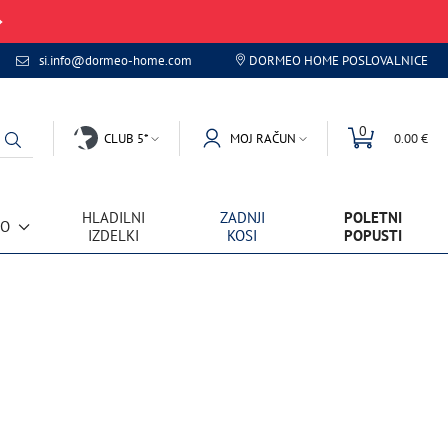
si.info@dormeo-home.com
DORMEO HOME POSLOVALNICE
0
CLUB 5*
MOJ RAČUN
0.00 €
HLADILNI
ZADNJI
POLETNI
VO
IZDELKI
KOSI
POPUSTI