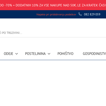
DO -70% + DODATNIH 10% ZA VSE NAKUPE NAD 50€. LE ZA KRATEK ČAS!
082 829 059
Napaka pri pridobivanju podatkov
ODEJE
POSTELJNINA
POHIŠTVO
GOSPODINJST