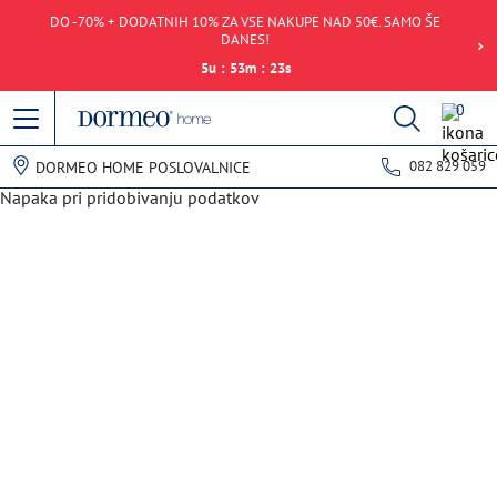
DO -70% + DODATNIH 10% ZA VSE NAKUPE NAD 50€. SAMO ŠE
DANES!
5
u
:
53
m
:
23
s
0
082 829 059
DORMEO HOME POSLOVALNICE
Napaka pri pridobivanju podatkov