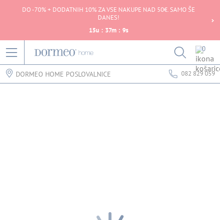
DO -70% + DODATNIH 10% ZA VSE NAKUPE NAD 50€. SAMO ŠE
DANES!
15
u
:
37
m
:
9
s
0
082 829 059
DORMEO HOME POSLOVALNICE