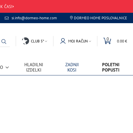
K ČAS!
si.info@dormeo-home.com
DORMEO HOME POSLOVALNICE
0
CLUB 5*
MOJ RAČUN
0.00 €
HLADILNI
ZADNJI
POLETNI
VO
IZDELKI
KOSI
POPUSTI