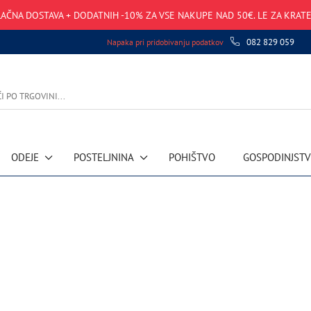
AČNA DOSTAVA + DODATNIH -10% ZA VSE NAKUPE NAD 50€. LE ZA KRATE
082 829 059
Napaka pri pridobivanju podatkov
ODEJE
POSTELJNINA
POHIŠTVO
GOSPODINJST