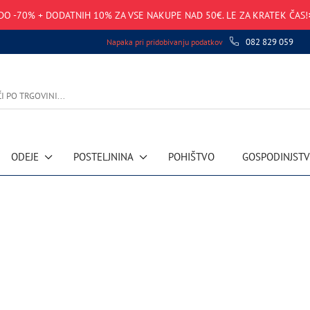
DO -70% + DODATNIH 10% ZA VSE NAKUPE NAD 50€. LE ZA KRATEK ČAS!
082 829 059
Napaka pri pridobivanju podatkov
ODEJE
POSTELJNINA
POHIŠTVO
GOSPODINJST