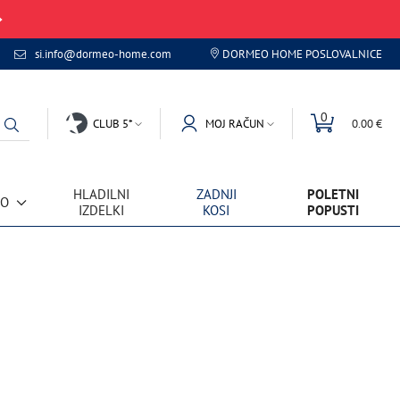
si.info@dormeo-home.com
DORMEO HOME POSLOVALNICE
0
CLUB 5*
MOJ RAČUN
0.00 €
HLADILNI
ZADNJI
POLETNI
VO
IZDELKI
KOSI
POPUSTI